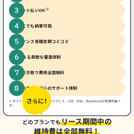
※
クレジット払いOK
全国どこでも納車可能
メンテナンス
各種定額コミコミ
14社による柔軟な
審査体制
廃車、引き取り費用
全国無料
初めての方でも
安心のサポート体制
※ ダイナース、アメリカンエキスプレス、JCB、VISA、Mastercardが利用可能で
す。
リース期間中の
どのプランでも
維持費は全部無料！