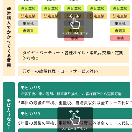
通
常
購
入
で
か
スクロール可能です
か
っ
て
く
タイヤ・バッテリー・各種オイル・消耗品交換・定期
る
的な検査
費
用
万が一の故障修理・ロードサービス対応
モ
ビ
カ
リ
な
ら
！
スクロール可能です