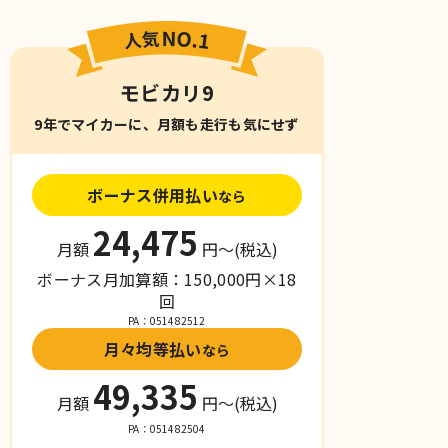
モビカリ9
9年でマイカーに、月額も走行も気にせず
ボーナス併用払い
なら
24,475
月額
円〜
(税込)
ボーナス月加算額：150,000円×18
回
PA：051482512
月々均等払い
なら
49,335
月額
円〜
(税込)
PA：051482504