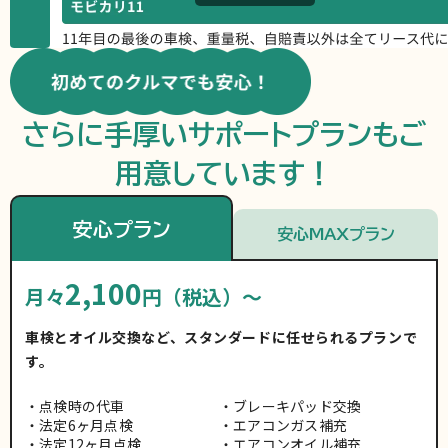
さらに手厚いサポートプランもご
用意しています！
安心プラン
安心MAXプラン
2,100
月々
円（税込）～
車検とオイル交換など、スタンダードに任せられるプランで
す。
点検時の代車
ブレーキパッド交換
法定6ヶ月点検
エアコンガス補充
法定12ヶ月点検
エアコンオイル補充