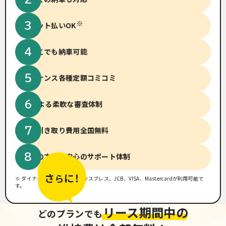
※
クレジット払いOK
全国どこでも納車可能
メンテナンス
各種定額コミコミ
14社による柔軟な
審査体制
廃車、引き取り費用
全国無料
初めての方でも
安心のサポート体制
※ ダイナース、アメリカンエキスプレス、JCB、VISA、Mastercardが利用可能で
す。
リース期間中の
どのプランでも