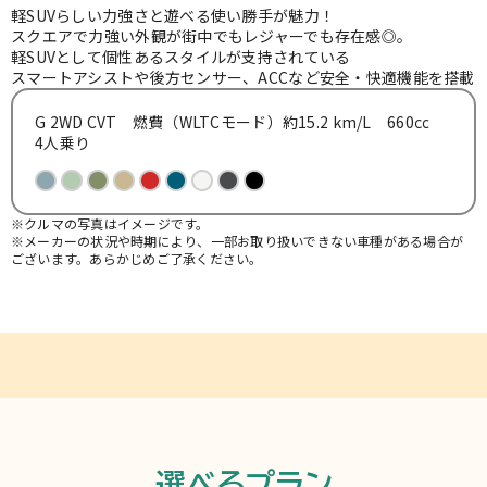
お知らせ
軽SUVらしい力強さと遊べる使い勝手が魅力！
スクエアで力強い外観が街中でもレジャーでも存在感◎。
軽SUVとして個性あるスタイルが支持されている
スマートアシストや後方センサー、ACCなど安全・快適機能を搭載
よくある質問
G 2WD CVT 燃費（WLTCモード）約15.2 km/L 660㏄
4人乗り
※クルマの写真はイメージです。
※メーカーの状況や時期により、一部お取り扱いできない車種がある場合が
ございます。あらかじめご了承ください。
選べるプラン