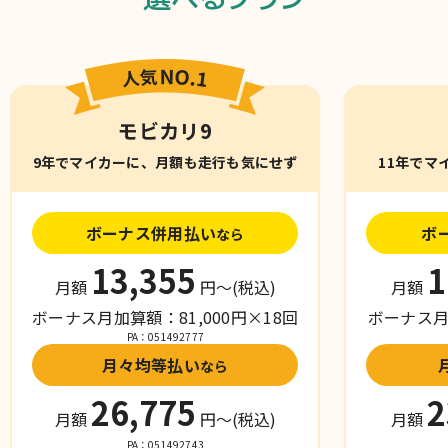
モビカリ9
9年でマイカーに、月額も走行も気にせず
11年でマ
ボーナス併用払い
ボ
なら
13,355
1
月額
円〜
(税込)
月額
ボーナス月加算額：81,000円×18回
ボーナス月加
PA：051492777
月々均等払い
なら
26,775
2
月額
円〜
(税込)
月額
PA：051492743