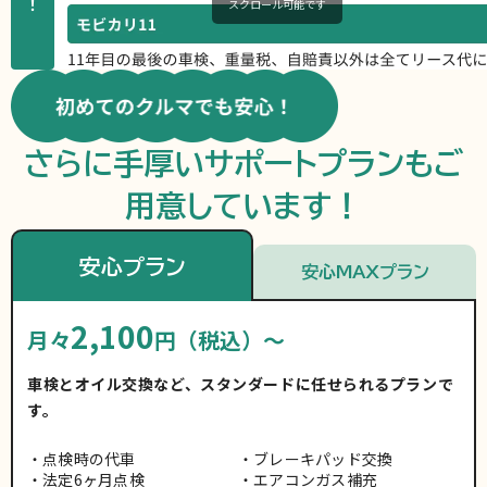
！
スクロール可能です
さらに手厚いサポートプランもご
用意しています！
安心プラン
安心MAXプラン
2,100
月々
円（税込）～
車検とオイル交換など、スタンダードに任せられるプランで
す。
点検時の代車
ブレーキパッド交換
法定6ヶ月点検
エアコンガス補充