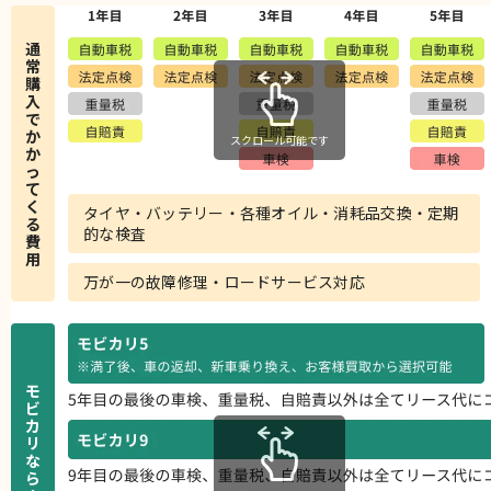
通
常
購
入
で
か
スクロール可能です
か
っ
て
く
タイヤ・バッテリー・各種オイル・消耗品交換・定期
る
的な検査
費
用
万が一の故障修理・ロードサービス対応
モ
ビ
カ
リ
な
ら