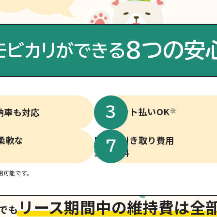
8つの安
モビカリができる
クレジット払いOK
納車も対応
※
柔軟な
廃車、引き取り費用
全国無料
利用可能です。
リース期間中の維持費は全
でも