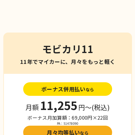
モビカリ11
11年でマイカーに、月々をもっと軽く
ボーナス併用払い
なら
11,255
月額
円〜
(税込)
ボーナス月加算額：69,000円×22回
PA：51478090
月々均等払い
なら