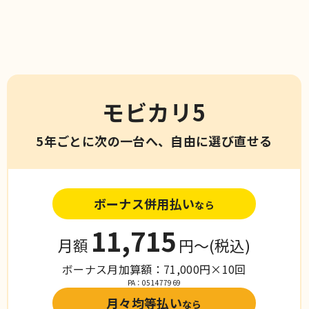
モビカリ5
5年ごとに次の一台へ、自由に選び直せる
ボーナス併用払い
なら
11,715
月額
円〜
(税込)
ボーナス月加算額：71,000円×10回
PA：051477969
月々均等払い
なら