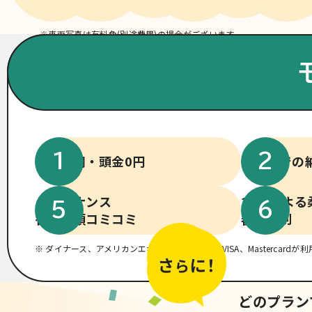
※車両写真は有料色(別途費用)の場合がございます。
初期費用・頭金0円
短納期での
メンテナンス
14社による
各種定額コミコミ
審査体制
※ ダイナース、アメリカンエキスプレス、JCB、VISA、Mastercardが
どのプラン