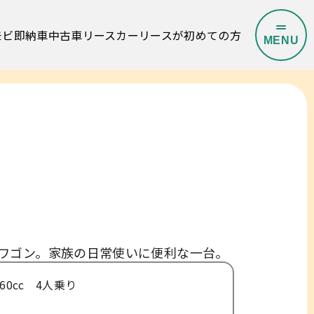
モビ即納車
中古車リース
カーリースが初めての方
M
E
N
U
O
P
E
N
C
L
O
S
E
よくある質問
ワゴン。家族の日常使いに便利な一台。
 660cc 4人乗り