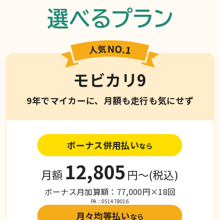
選べるプラン
モビカリ9
9年でマイカーに、月額も走行も気にせず
ボーナス併用払い
なら
12,805
月額
円〜
(税込)
ボーナス月加算額：77,000円×18回
PA：051478016
月々均等払い
なら