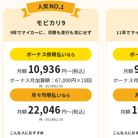
モビカリ9
9年でマイカーに、月額も走行も気にせず
11年でマ
ボーナス併用払い
ボ
なら
10,936
月額
円〜
(税込)
月額
ボーナス月加算額：67,000円×18回
ボーナス月加
PA：051491159
月々均等払い
なら
22,046
1
月額
円〜
(税込)
月額
PA：051491133
こんな人におすすめ
こんな人にお