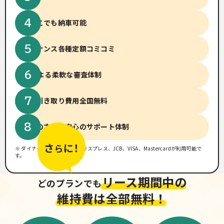
全国どこでも納車可能
メンテナンス
各種定額コミコミ
14社による柔軟な
審査体制
廃車、引き取り費用
全国無料
初めての方でも
安心のサポート体制
※ ダイナース、アメリカンエキスプレス、JCB、VISA、Mastercardが利用可能で
す。
リース期間中の
どのプランでも
維持費は全部無料！