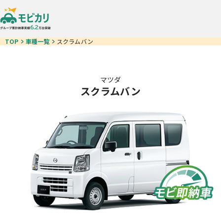
TOP
車種一覧
スクラムバン
マツダ
スクラムバン
車種一覧
モビ即納車
お得なクルマ一覧
中古車リース
カーリースが初めての方
ご契約の流れ
お客様の声