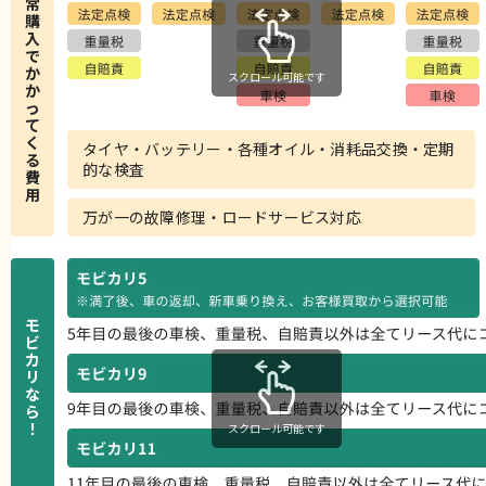
常
購
入
で
か
スクロール可能です
か
っ
て
く
タイヤ・バッテリー・各種オイル・消耗品交換・定期
る
的な検査
費
用
万が一の故障修理・ロードサービス対応
モ
ビ
カ
リ
な
ら
！
スクロール可能です