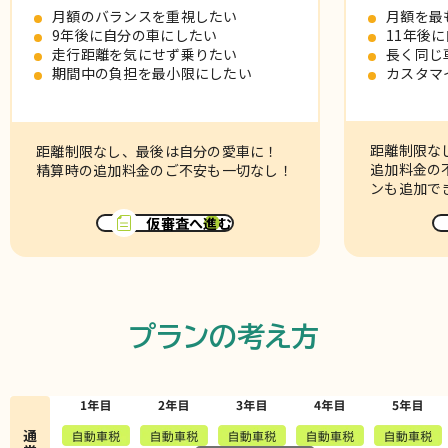
月額のバランスを重視したい
月額を最
9年後に自分の車にしたい
11年後
走行距離を気にせず乗りたい
長く同じ
期間中の負担を最小限にしたい
カスタマ
距離制限な
距離制限なし、最後は自分の愛車に！
追加料金の
精算時の追加料金のご不安も一切なし！
ンも追加で
仮審査へ進む
プランの考え方
通