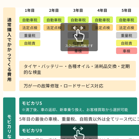
通
常
購
入
で
か
スクロール可能です
か
っ
て
く
タイヤ・バッテリー・各種オイル・消耗品交換・定期
る
的な検査
費
用
万が一の故障修理・ロードサービス対応
モ
ビ
カ
リ
な