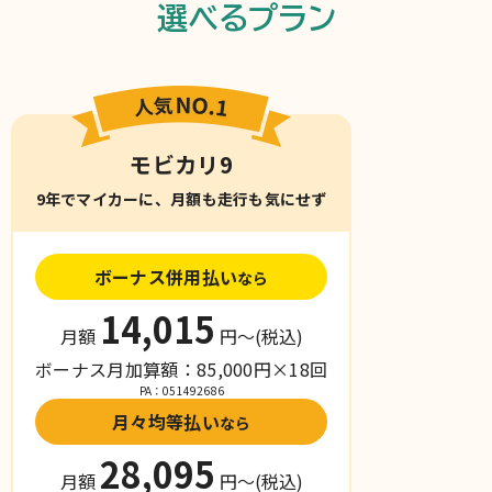
選べるプラン
モビカリ9
9年でマイカーに、月額も走行も気にせず
ボーナス併用払い
なら
14,015
月額
円〜
(税込)
ボーナス月加算額：85,000円×18回
PA：051492686
月々均等払い
なら
28,095
月額
円〜
(税込)