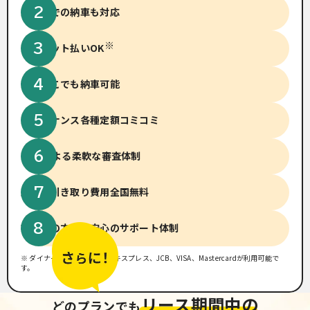
短納期での納車も対応
※
クレジット払いOK
全国どこでも納車可能
メンテナンス
各種定額コミコミ
14社による柔軟な
審査体制
廃車、引き取り費用
全国無料
初めての方でも
安心のサポート体制
※ ダイナース、アメリカンエキスプレス、JCB、VISA、Mastercardが利用可能で
す。
リース期間中の
どのプランでも