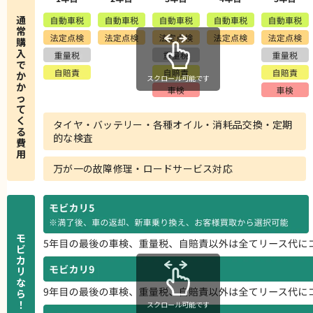
通
常
購
入
で
か
スクロール可能です
か
っ
て
く
タイヤ・バッテリー・各種オイル・消耗品交換・定期
る
的な検査
費
用
万が一の故障修理・ロードサービス対応
モ
ビ
カ
リ
な
ら
！
スクロール可能です