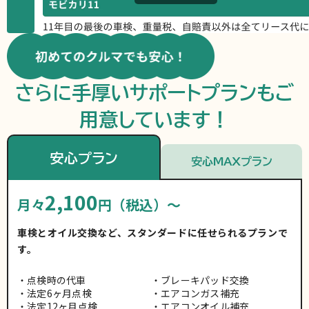
さらに手厚いサポートプランもご
用意しています！
安心プラン
安心MAXプラン
2,100
月々
円（税込）～
車検とオイル交換など、スタンダードに任せられるプランで
す。
点検時の代車
ブレーキパッド交換
法定6ヶ月点検
エアコンガス補充
法定12ヶ月点検
エアコンオイル補充