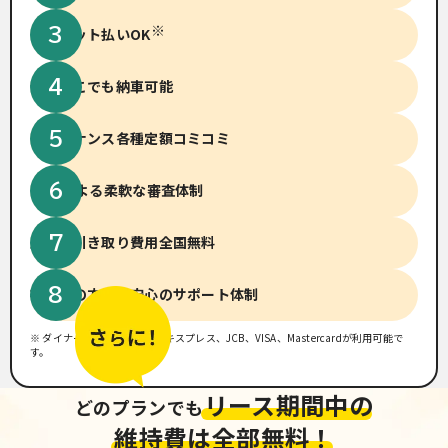
※
クレジット払いOK
全国どこでも納車可能
メンテナンス
各種定額コミコミ
14社による柔軟な
審査体制
廃車、引き取り費用
全国無料
初めての方でも
安心のサポート体制
※ ダイナース、アメリカンエキスプレス、JCB、VISA、Mastercardが利用可能で
す。
リース期間中の
どのプランでも
維持費は全部無料！