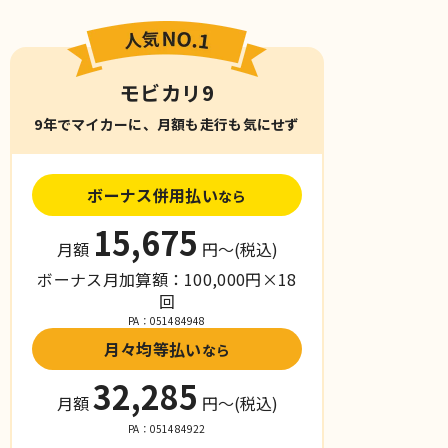
モビカリ9
9年でマイカーに、月額も走行も気にせず
ボーナス併用払い
なら
15,675
月額
円〜
(税込)
ボーナス月加算額：100,000円×18
回
PA：051484948
月々均等払い
なら
32,285
月額
円〜
(税込)
PA：051484922