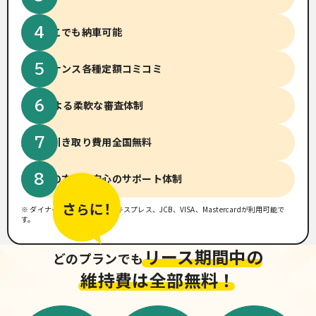
全国どこでも納車可能
メンテナンス
各種定額コミコミ
14社による柔軟な
審査体制
廃車、引き取り費用
全国無料
初めての方でも
安心のサポート体制
※ ダイナース、アメリカンエキスプレス、JCB、VISA、Mastercardが利用可能で
す。
リース期間中の
どのプランでも
維持費は全部無料！