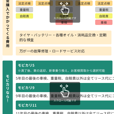
常
購
入
で
か
スクロール可能です
か
っ
て
く
タイヤ・バッテリー・各種オイル・消耗品交換・定期
る
的な検査
費
用
万が一の故障修理・ロードサービス対応
モ
ビ
カ
リ
な
ら
！
スクロール可能です