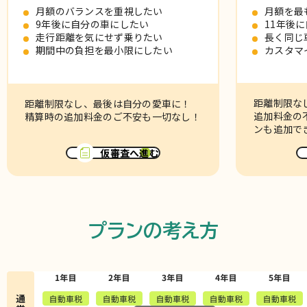
月額のバランスを重視したい
月額を最
9年後に自分の車にしたい
11年後
走行距離を気にせず乗りたい
長く同じ
期間中の負担を最小限にしたい
カスタマ
距離制限な
距離制限なし、最後は自分の愛車に！
追加料金の
精算時の追加料金のご不安も一切なし！
ンも追加で
仮審査へ進む
プランの考え方
通