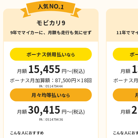
モビカリ9
9年でマイカーに、月額も走行も気にせず
11年でマ
ボーナス併用払い
ボ
なら
15,455
1
月額
円〜
(税込)
月額
ボーナス月加算額：87,500円×18回
ボーナス月加
PA：051479444
月々均等払い
なら
30,415
2
月額
円〜
(税込)
月額
PA：051479436
こんな人におすすめ
こんな人にお