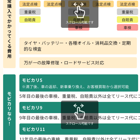
常
購
入
で
か
スクロール可能です
か
っ
て
く
タイヤ・バッテリー・各種オイル・消耗品交換・定期
る
的な検査
費
用
万が一の故障修理・ロードサービス対応
モ
ビ
カ
リ
な
ら
！
スクロール可能です