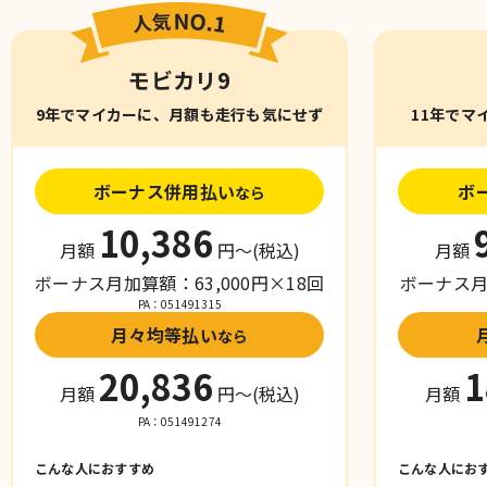
モビカリ9
9年でマイカーに、月額も走行も気にせず
11年でマ
ボーナス併用払い
ボ
なら
10,386
月額
円〜
(税込)
月額
ボーナス月加算額：63,000円×18回
ボーナス月加
PA：051491315
月々均等払い
なら
20,836
1
月額
円〜
(税込)
月額
PA：051491274
こんな人におすすめ
こんな人にお