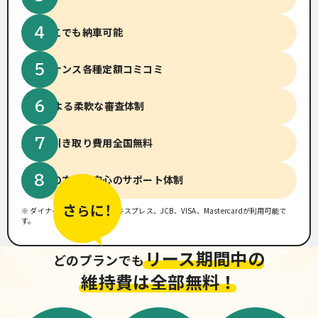
全国どこでも納車可能
メンテナンス
各種定額コミコミ
14社による柔軟な
審査体制
廃車、引き取り費用
全国無料
初めての方でも
安心のサポート体制
※ ダイナース、アメリカンエキスプレス、JCB、VISA、Mastercardが利用可能で
す。
リース期間中の
どのプランでも
維持費は全部無料！