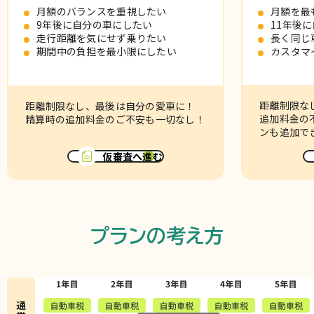
月額のバランスを重視したい
月額を最
9年後に自分の車にしたい
11年後
走行距離を気にせず乗りたい
長く同じ
期間中の負担を最小限にしたい
カスタマ
距離制限な
距離制限なし、最後は自分の愛車に！
追加料金の
精算時の追加料金のご不安も一切なし！
ンも追加で
仮審査へ進む
プランの考え方
通