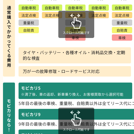
通
常
購
入
で
か
スクロール可能です
か
っ
て
く
タイヤ・バッテリー・各種オイル・消耗品交換・定期
る
的な検査
費
用
万が一の故障修理・ロードサービス対応
モ
ビ
カ
リ
な
ら
！
スクロール可能です