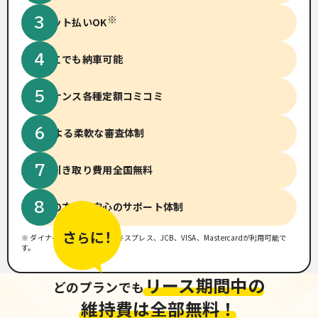
※
クレジット払いOK
全国どこでも納車可能
メンテナンス
各種定額コミコミ
14社による柔軟な
審査体制
廃車、引き取り費用
全国無料
初めての方でも
安心のサポート体制
※ ダイナース、アメリカンエキスプレス、JCB、VISA、Mastercardが利用可能で
す。
リース期間中の
どのプランでも
維持費は全部無料！