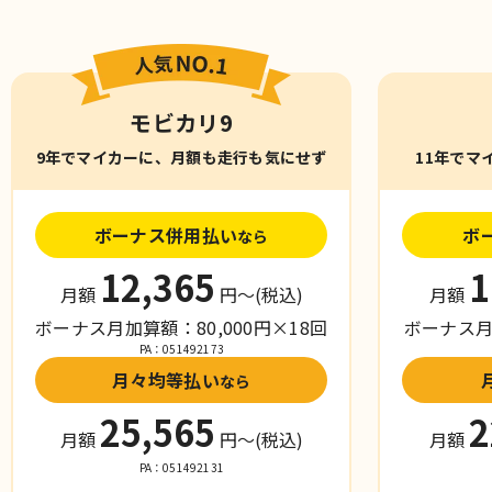
モビカリ9
9年でマイカーに、月額も走行も気にせず
11年でマ
ボーナス併用払い
ボ
なら
12,365
1
月額
円〜
(税込)
月額
ボーナス月加算額：80,000円×18回
ボーナス月加
PA：051492173
月々均等払い
なら
25,565
2
月額
円〜
(税込)
月額
PA：051492131