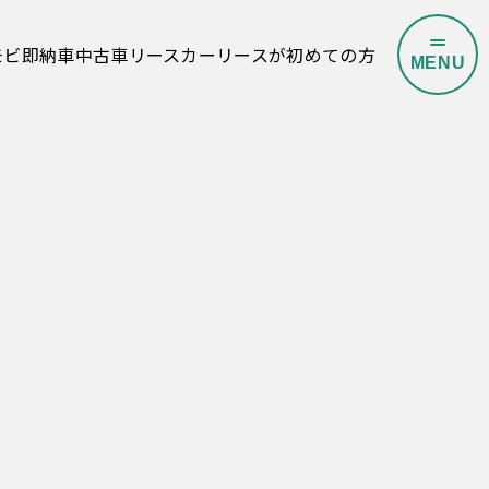
モビ即納車
中古車リース
カーリースが初めての方
M
E
N
U
O
P
E
N
C
L
O
S
E
よくある質問