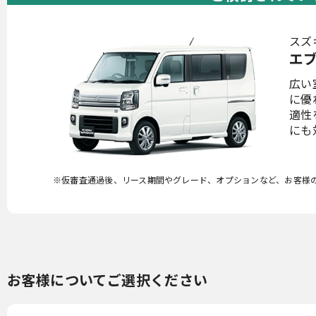
スズ
エ
広い
に優
適性
にも
※仮審査通過後、リース期間やグレード、オプションなど、お客様
お客様についてご選択ください