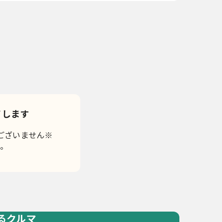
！
了します
ございません※
。
るクルマ