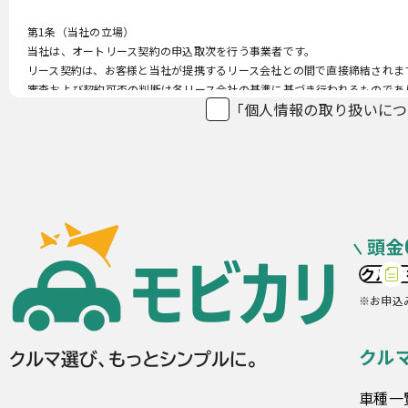
第1条（当社の立場）
当社は、オートリース契約の申込取次を行う事業者です。
リース契約は、お客様と当社が提携するリース会社との間で直接締結されま
審査および契約可否の判断は各リース会社の基準に基づき行われるものであ
「個人情報の取り扱いにつ
第2条（取得する個人情報）
当社は、審査申込に際し、以下の個人情報を取得する場合があります。
・氏名、生年月日、性別
・住所、電話番号、メールアドレス
・勤務先情報、雇用形態、年収、家族構成
・運転免許証情報
・希望車両情報および契約希望条件
・IPアドレス、Cookie識別子、端末情報
クルマ
・アクセス履歴およびサイト利用状況
・その他、審査手続きに必要な情報
※お申込
第3条（利用目的）
クル
当社は、取得した個人情報を以下の目的の範囲内で利用します。
オートリース契約申込の取次
提携リース会社への情報提供
車種一