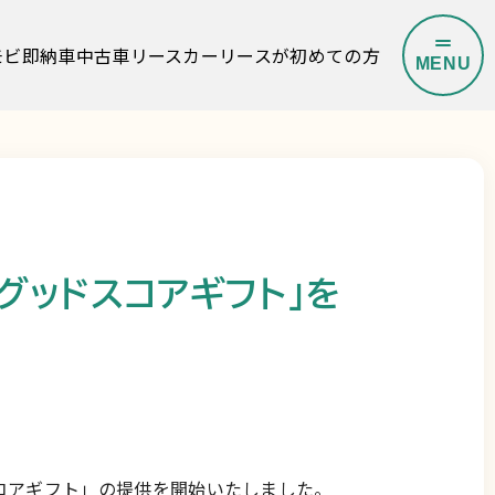
モビ即納車
中古車リース
カーリースが初めての方
M
E
N
U
O
P
E
N
C
L
O
S
E
グッドスコアギフト」を
よくある質問
コアギフト」の提供を開始いたしました。