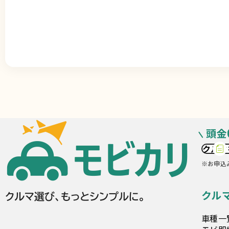
クルマ
※お申込
クル
車種一