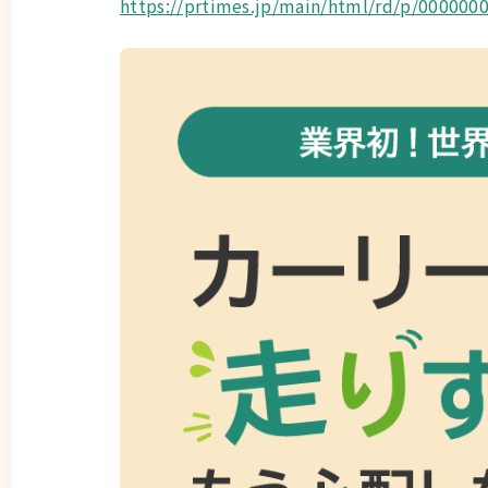
https://prtimes.jp/main/html/rd/p/000000